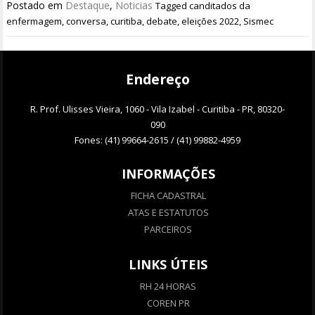
Postado em
Destaque
,
Noticias
Tagged
canditados da
enfermagem
,
conversa
,
curitiba
,
debate
,
eleições 2022
,
Sismec
Endereço
R. Prof. Ulisses Vieira, 1060 - Vila Izabel - Curitiba - PR, 80320-
090
Fones: (41) 99664-2615 / (41) 99882-4959
INFORMAÇÕES
FICHA CADASTRAL
ATAS E ESTATUTOS
PARCEIROS
LINKS ÚTEIS
RH 24 HORAS
COREN PR