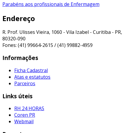
Parabéns aos profissionais de Enfermagem
de
Endereço
Post
R. Prof. Ulisses Vieira, 1060 - Vila Izabel - Curitiba - PR,
80320-090
Fones: (41) 99664-2615 / (41) 99882-4959
Informações
Ficha Cadastral
Atas e estatutos
Parceiros
Links úteis
RH 24 HORAS
Coren PR
Webmail