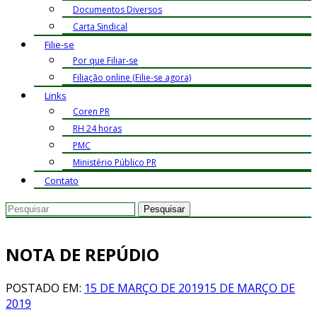
Documentos Diversos
Carta Sindical
Filie-se
Por que Filiar-se
Filiação online (Filie-se agora)
Links
Coren PR
RH 24 horas
PMC
Ministério Público PR
Contato
NOTA DE REPÚDIO
POSTADO EM:
15 DE MARÇO DE 2019
15 DE MARÇO DE
2019